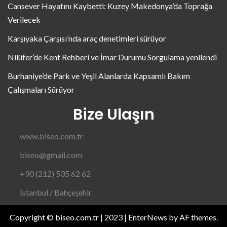
Cansever Hayatını Kaybetti: Kuzey Makedonya’da Toprağa
Verilecek
Karşıyaka Çarşısı’nda araç denetimleri sürüyor
Nilüfer’de Kent Rehberi ve İmar Durumu Sorgulama yenilendi
Burhaniye’de Park ve Yeşil Alanlarda Kapsamlı Bakım
Çalışmaları Sürüyor
Bize Ulaşın
www.biseo.com.tr
biseo@gmail.com
+90 (212) 535 62 62
İstanbul / Bahçeşehir
Copyright © biseo.com.tr | 2023
|
EnterNews
by AF themes.