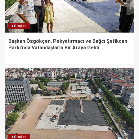
Konyaaltı’nın merkez ve yayla
yolları yenilenecek
TÜRKIYE
1
Başkan Özgökçen, Pekyatırmacı ve Bağcı Şefikcan
Parkı’nda Vatandaşlarla Bir Araya Geldi
Başkan Özgökçen, Pekyatırmacı
ve Bağcı Şefikcan Parkı’nda
Vatandaşlarla Bir Araya Geldi
2
Derince’de 120 yataklı sağlık
tesisi inşa ediliyor
3
Canik’te Yatırımlar Hız
TÜRKIYE