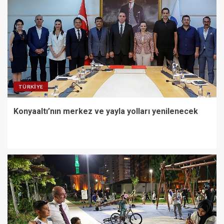
2
Derince’de 120 yataklı sağlık
tesisi inşa ediliyor
3
TÜRKIYE
Canik’te Yatırımlar Hız
Konyaaltı’nın merkez ve yayla yolları yenilenecek
Kesmiyor: 20 Bin Hane Fiber
İnternete Kavuşuyor
4
Kartepeli Gençlerin Kamp
Macerası Sertifikayla Taçlandı
5