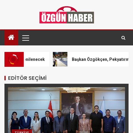
enilenecek
Başkan Özgökçen, Pekyatırmacı ve Bağcı Şef
EDITÖR SEÇIMI
TÜRKIYE