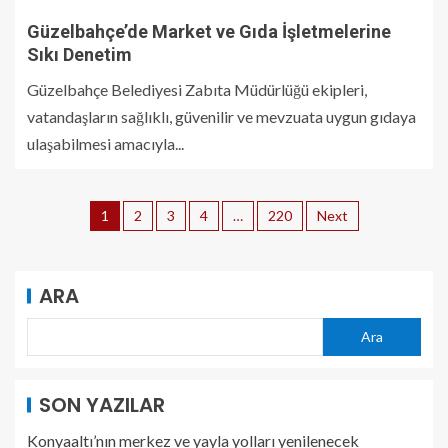
Güzelbahçe’de Market ve Gıda İşletmelerine
Sıkı Denetim
Güzelbahçe Belediyesi Zabıta Müdürlüğü ekipleri,
vatandaşların sağlıklı, güvenilir ve mevzuata uygun gıdaya
ulaşabilmesi amacıyla...
1
2
3
4
…
220
Next
ARA
Ara
SON YAZILAR
Konyaaltı’nın merkez ve yayla yolları yenilenecek