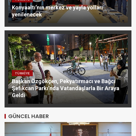
Konyaaltı’nın merkez ve yayla yolları
yenilenecek
TÜRKIYE
Başkan Özgökçen, Pekyatırmacı ve Bağcı
Şefikcan Parkı’nda Vatandaşlarla Bir Araya
Geldi
GÜNCEL HABER