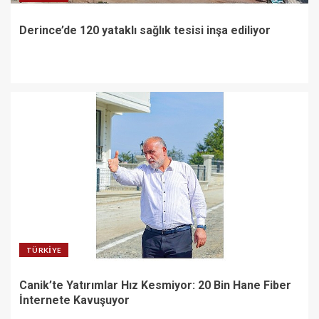
Kesmiyor: 20 Bin Hane Fiber
İnternete Kavuşuyor
Derince’de 120 yataklı sağlık tesisi inşa ediliyor
4
Kartepeli Gençlerin Kamp
Macerası Sertifikayla Taçlandı
5
TÜRKIYE
Canik’te Yatırımlar Hız Kesmiyor: 20 Bin Hane Fiber
İnternete Kavuşuyor