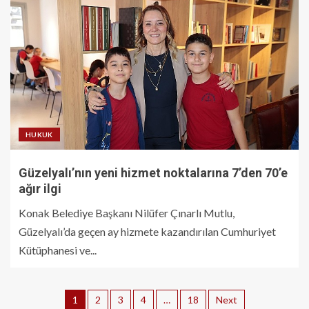
HUKUK
Güzelyalı’nın yeni hizmet noktalarına 7’den 70’e
ağır ilgi
Konak Belediye Başkanı Nilüfer Çınarlı Mutlu,
Güzelyalı’da geçen ay hizmete kazandırılan Cumhuriyet
Kütüphanesi ve...
1
2
3
4
…
18
Next