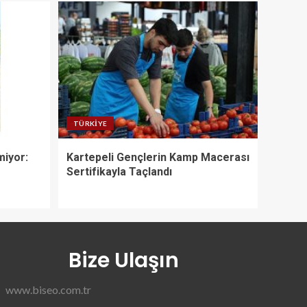
TÜRKIYE
miyor:
Kartepeli Gençlerin Kamp Macerası
e
Sertifikayla Taçlandı
Bize Ulaşın
www.biseo.com.tr