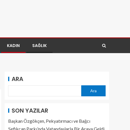
KADIN
SAĞLIK
ARA
Ara
SON YAZILAR
Başkan Özgökçen, Pekyatırmacı ve Bağcı
Şefikcan Parkı’nda Vatandaşlarla Bir Araya Geldi