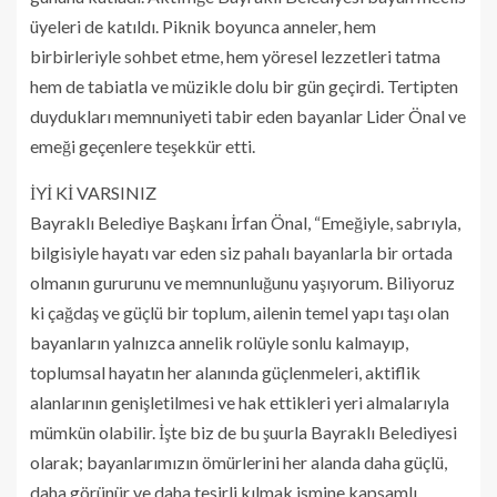
üyeleri de katıldı. Piknik boyunca anneler, hem
birbirleriyle sohbet etme, hem yöresel lezzetleri tatma
hem de tabiatla ve müzikle dolu bir gün geçirdi. Tertipten
duydukları memnuniyeti tabir eden bayanlar Lider Önal ve
emeği geçenlere teşekkür etti.
İYİ Kİ VARSINIZ
Bayraklı Belediye Başkanı İrfan Önal, “Emeğiyle, sabrıyla,
bilgisiyle hayatı var eden siz pahalı bayanlarla bir ortada
olmanın gururunu ve memnunluğunu yaşıyorum. Biliyoruz
ki çağdaş ve güçlü bir toplum, ailenin temel yapı taşı olan
bayanların yalnızca annelik rolüyle sonlu kalmayıp,
toplumsal hayatın her alanında güçlenmeleri, aktiflik
alanlarının genişletilmesi ve hak ettikleri yeri almalarıyla
mümkün olabilir. İşte biz de bu şuurla Bayraklı Belediyesi
olarak; bayanlarımızın ömürlerini her alanda daha güçlü,
daha görünür ve daha tesirli kılmak ismine kapsamlı