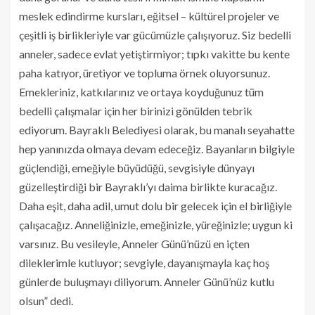
meslek edindirme kursları, eğitsel – kültürel projeler ve
çeşitli iş birlikleriyle var gücümüzle çalışıyoruz. Siz bedelli
anneler, sadece evlat yetiştirmiyor; tıpkı vakitte bu kente
paha katıyor, üretiyor ve topluma örnek oluyorsunuz.
Emekleriniz, katkılarınız ve ortaya koyduğunuz tüm
bedelli çalışmalar için her birinizi gönülden tebrik
ediyorum. Bayraklı Belediyesi olarak, bu manalı seyahatte
hep yanınızda olmaya devam edeceğiz. Bayanların bilgiyle
güçlendiği, emeğiyle büyüdüğü, sevgisiyle dünyayı
güzelleştirdiği bir Bayraklı’yı daima birlikte kuracağız.
Daha eşit, daha adil, umut dolu bir gelecek için el birliğiyle
çalışacağız. Anneliğinizle, emeğinizle, yüreğinizle; uygun ki
varsınız. Bu vesileyle, Anneler Günü’nüzü en içten
dileklerimle kutluyor; sevgiyle, dayanışmayla kaç hoş
günlerde buluşmayı diliyorum. Anneler Günü’nüz kutlu
olsun” dedi.