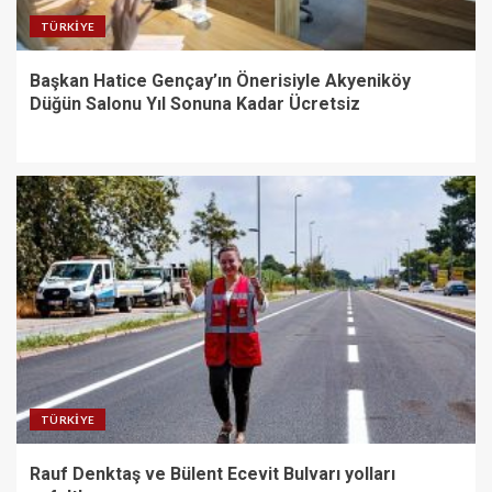
TÜRKIYE
Başkan Hatice Gençay’ın Önerisiyle Akyeniköy
Düğün Salonu Yıl Sonuna Kadar Ücretsiz
TÜRKIYE
Rauf Denktaş ve Bülent Ecevit Bulvarı yolları