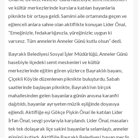
ve kültür merkezlerinde kurslara katılan bayanlarla
piknikte bir ortaya geldi. Samimi aile ortamında geçen ve
eğlenceli anlara sahne olan aktiflikte konuşan Lider Önal,
“Emeğinizle, fedakarlığınızla, yüreğinizle; uygun ki
varsınız. Tüm annelerin Anneler Günü kutlu olsun” dedi.
Bayraklı Belediyesi Sosyal İşler Müdürlüğü, Anneler Günü
hasebiyle ilçedeki semt meskenleri ve kültür
merkezlerinde eğitim gören yüzlerce Bayraklılı bayanı,
Çiçekli Köy’de düzenlenen piknikte buluşturdu. Sabah
saatlerinde başlayan piknikte, Bayraklı’nın birçok
mahallesinden gelen bayanlara günün anısına karanfil
dağıtıldı, bayanlar ayrıyeten müzik eşliğinde doyasıya
eğlendi. Aktifliğe eşi Gökçe Pişkin Önal ile katılan Lider
İrfan Önal, sevgi şovlarıyla karşılandı. Lider Önal, masaları
tek tek dolaşarak ilçe sakini bayanlarla selamlaştı, anneler
gününü kutladı. Aktifliğe Bayraklı Belediyesi bayan meclis