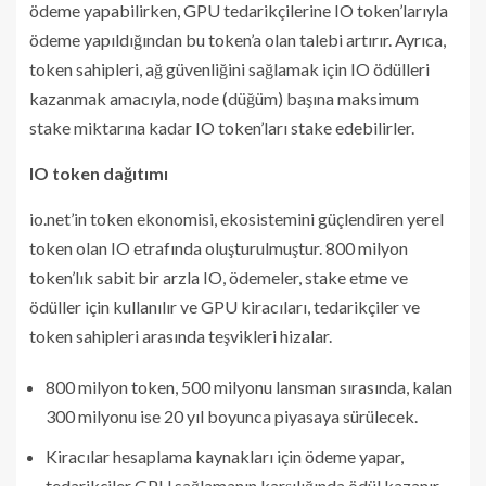
ödeme yapabilirken, GPU tedarikçilerine IO token’larıyla
ödeme yapıldığından bu token’a olan talebi artırır. Ayrıca,
token sahipleri, ağ güvenliğini sağlamak için IO ödülleri
kazanmak amacıyla, node (düğüm) başına maksimum
stake miktarına kadar IO token’ları stake edebilirler.
IO token dağıtımı
io.net’in token ekonomisi, ekosistemini güçlendiren yerel
token olan IO etrafında oluşturulmuştur. 800 milyon
token’lık sabit bir arzla IO, ödemeler, stake etme ve
ödüller için kullanılır ve GPU kiracıları, tedarikçiler ve
token sahipleri arasında teşvikleri hizalar.
800 milyon token, 500 milyonu lansman sırasında, kalan
300 milyonu ise 20 yıl boyunca piyasaya sürülecek.
Kiracılar hesaplama kaynakları için ödeme yapar,
tedarikçiler GPU sağlamanın karşılığında ödül kazanır