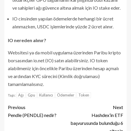
ve sahipleri ağı güvence altına almak için IO stake eder.
IO cinsinden yapılan ödemelerde herhangi bir ücret
alınmazken, USDC işlemlerinde yüzde 2 ücret alınır.
IO nereden alınır?
Websitesi ya da mobil uygulama üzerinden Paribu kripto
borsasından io.net (IO) satın alabilirsiniz. IO token
alabilmeniz için öncelikle Paribu üzerinden hesap açmalı
ve ardından KYC sürecini (Kimlik doğrulaması)
tamamlamalısınız.
Ağı
Gpu
Kullanıcı
Ödemeler
Token
Tags:
Previous
Next
Pendle (PENDLE) nedir?
Hashdex’in ETF
başvurusunda bulunduğu 6
altcoin