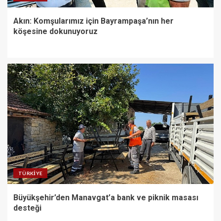
Akın: Komşularımız için Bayrampaşa’nın her
O İlçede Camiler Çocuklarla
köşesine dokunuyoruz
Doldu Taştı
5
TÜRKIYE
Büyükşehir’den Manavgat’a bank ve piknik masası
desteği