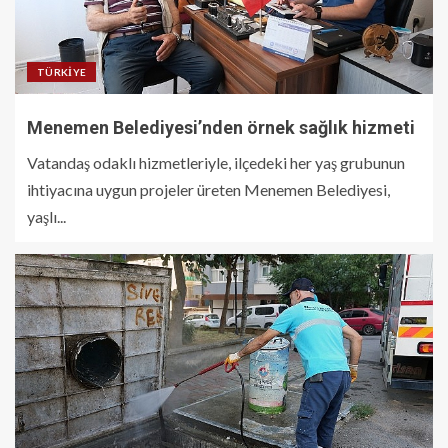
TÜRKIYE
Menemen Belediyesi’nden örnek sağlık hizmeti
Vatandaş odaklı hizmetleriyle, ilçedeki her yaş grubunun
ihtiyacına uygun projeler üreten Menemen Belediyesi,
yaşlı...