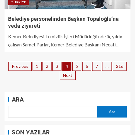
TÜRKIYE
Belediye personelinden Başkan Topaloğlu’na
veda ziyareti
Kemer Belediyesi Temizlik İşleri Müdürlüğü’nde üç yıldır
çalışan Samet Parlar, Kemer Belediye Başkanı Necati...
Previous
1
2
3
4
5
6
7
…
216
Next
ARA
Ara
SON YAZILAR