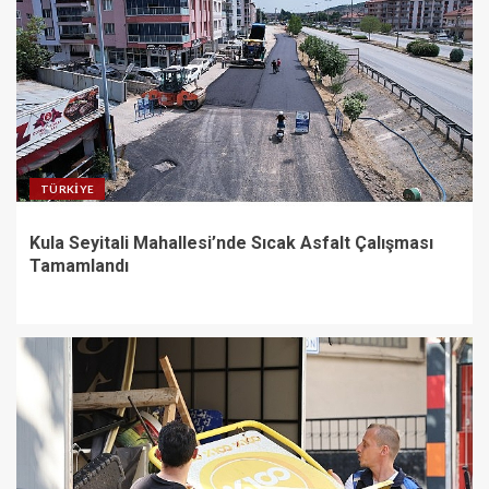
dokunuyoruz
3
Büyükşehir’den Manavgat’a
bank ve piknik masası desteği
TÜRKIYE
4
Kula Seyitali Mahallesi’nde Sıcak Asfalt Çalışması
Tamamlandı
O İlçede Camiler Çocuklarla
Doldu Taştı
5
Kula Seyitali Mahallesi’nde
Sıcak Asfalt Çalışması
Tamamlandı