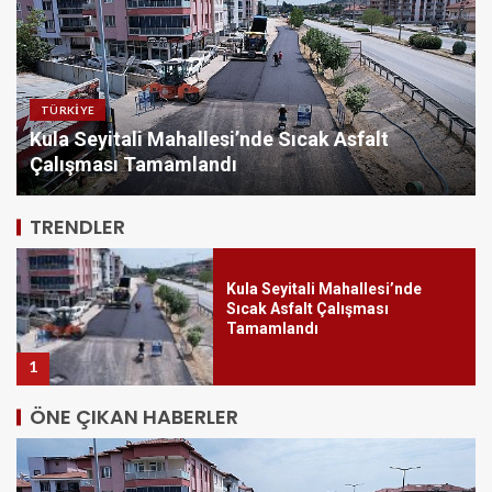
O İlçede Camiler Çocuklarla
Doldu Taştı
5
TÜRKIYE
Bayrampaşa’da kaldırımlar işgalden
arındırılıyor
Kula Seyitali Mahallesi’nde
Sıcak Asfalt Çalışması
Tamamlandı
TRENDLER
1
Bayrampaşa’da kaldırımlar
işgalden arındırılıyor
2
ÖNE ÇIKAN HABERLER
Akın: Komşularımız için
Bayrampaşa’nın her köşesine