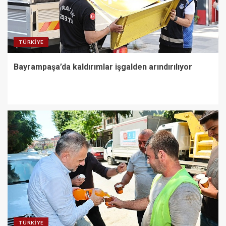
1
TÜRKIYE
Bayrampaşa’da kaldırımlar
işgalden arındırılıyor
Bayrampaşa’da kaldırımlar işgalden arındırılıyor
2
Akın: Komşularımız için
Bayrampaşa’nın her köşesine
dokunuyoruz
3
Büyükşehir’den Manavgat’a
bank ve piknik masası desteği
4
TÜRKIYE