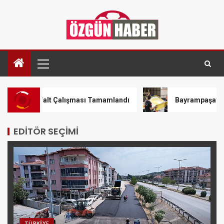
sfalt Çalışması Tamamlandı
Bayrampaşa’da kaldırımlar i
EDITÖR SEÇIMI
TÜRKIYE