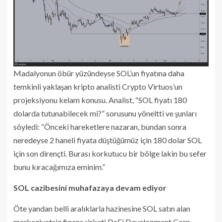
Madalyonun öbür yüzündeyse SOL’un fiyatına daha
temkinli yaklaşan kripto analisti Crypto Virtuos’un
projeksiyonu kelam konusu. Analist, “SOL fiyatı 180
dolarda tutunabilecek mi?” sorusunu yöneltti ve şunları
söyledi: “Önceki hareketlere nazaran, bundan sonra
neredeyse 2 haneli fiyata düştüğümüz için 180 dolar SOL
için son dirençti. Burası korkutucu bir bölge lakin bu sefer
bunu kıracağımıza eminim.”
SOL cazibesini muhafazaya devam ediyor
Öte yandan belli aralıklarla hazinesine SOL satın alan
merkeziyetsiz finans şirketi DeFi Development Corp.