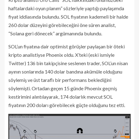
haftalardaki oyun planım” sözleriyle yaptığı paylaşımda
fiyat iddiasında bulundu. SOL fiyatının kademeli bir halde
260 dolar düzeyini görebileceğini öne süren analist,
“Solana geri dönecek” argümanında bulundu.
SOL’un fiyatına dair optimist görüşler paylaşan bir öteki
kripto analistiyse Phoenix oldu. X’teki (eski ismiyle
Twitter) 136 bin takipçisine seslenen trader, SOL’un nisan
ayının sonlarında 140 dolar bandına akümüle olduğunu
söylemiş ve üst taraflı bir performans beklediğini
söylemişti. Ortadan geçen 15 günde Phoenix geçmiş
kestirimini alıntılayarak, 174 dolarlık mevcut SOL
fiyatının 200 doları görebilecek güçte olduğunu tez etti.