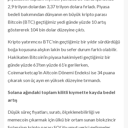
2,9 trilyon dolardan 3,37 trilyon dolara fırladı. Piyasa
bedeli bakımından dünyanın en büyük kripto parası
Bitcoin (BTC) geçtiğimiz yedi günde yüzde 10 artış
göstererek 104 bin dolar düzeyine çıktı.
Kripto yatırımcısı BTC’nin geçtiğimiz bir yıldır sürdürdüğü
boğa koşusuna alışkın lakin bu sefer durum farklı olabilir.
Hakikaten Bitcoin’in piyasa hakimiyeti geçtiğimiz bir
günde yüzde 63’ten yüzde 61’e gerilerken,
Coinmarketcap’in Altcoin Dönemi Endeksi ise 34 puana
çıkarak son üç ayın en yüksek düzeyine tırmandı.
Solana ağındaki toplam kilitli kıymette kayda bedel
artış
Düşük süreç fiyatları, suratı, ölçeklenebilirliği ve
memecoin çıkarmak için ülkü bir ortam sunan blokzincir
Solana’nın kripto parası SOL’da umut verici gelişmeler