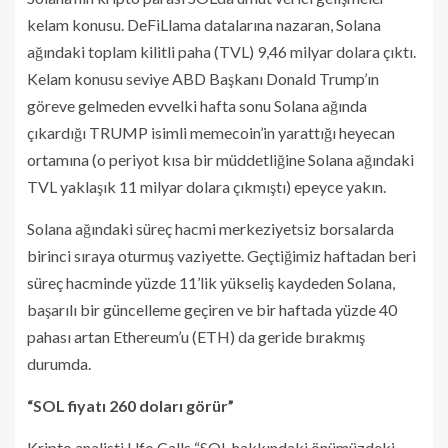
kelam konusu. DeFiLlama datalarına nazaran, Solana
ağındaki toplam kilitli paha (TVL) 9,46 milyar dolara çıktı.
Kelam konusu seviye ABD Başkanı Donald Trump’ın
göreve gelmeden evvelki hafta sonu Solana ağında
çıkardığı TRUMP isimli memecoin’in yarattığı heyecan
ortamına (o periyot kısa bir müddetliğine Solana ağındaki
TVL yaklaşık 11 milyar dolara çıkmıştı) epeyce yakın.
Solana ağındaki süreç hacmi merkeziyetsiz borsalarda
birinci sıraya oturmuş vaziyette. Geçtiğimiz haftadan beri
süreç hacminde yüzde 11’lik yükseliş kaydeden Solana,
başarılı bir güncelleme geçiren ve bir haftada yüzde 40
pahası artan Ethereum’u (ETH) da geride bırakmış
durumda.
“SOL fiyatı 260 doları görür”
Kripto analisti Ufo Calls “SOL hakkındaki önümüzdeki