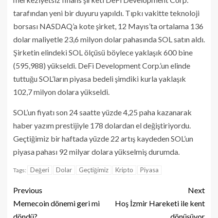
tarafından yeni bir duyuru yapıldı. Tıpkı vakitte teknoloji
borsası NASDAQ’a kote şirket, 12 Mayıs’ta ortalama 136
dolar maliyetle 23,6 milyon dolar pahasında SOL satın aldı.
Şirketin elindeki SOL ölçüsü böylece yaklaşık 600 bine
(595,988) yükseldi. DeFi Development Corp.’un elinde
tuttuğu SOL’ların piyasa bedeli şimdiki kurla yaklaşık
102,7 milyon dolara yükseldi.
SOL’un fiyatı son 24 saatte yüzde 4,25 paha kazanarak
haber yazım prestijiyle 178 dolardan el değiştiriyordu.
Geçtiğimiz bir haftada yüzde 22 artış kaydeden SOL’un
piyasa pahası 92 milyar dolara yükselmiş durumda.
Değeri
Dolar
Geçtiğimiz
Kripto
Piyasa
Tags:
Previous
Next
Memecoin dönemi geri mi
Hoş İzmir Hareketi ile kent
döndü?
dönüşüyor