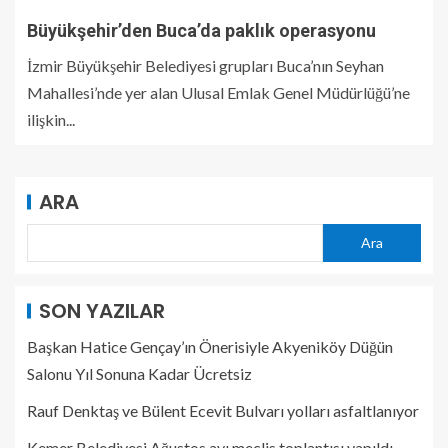
Büyükşehir’den Buca’da paklık operasyonu
İzmir Büyükşehir Belediyesi grupları Buca’nın Seyhan
Mahallesi’nde yer alan Ulusal Emlak Genel Müdürlüğü’ne
ilişkin...
ARA
Ara
SON YAZILAR
Başkan Hatice Gençay’ın Önerisiyle Akyeniköy Düğün
Salonu Yıl Sonuna Kadar Ücretsiz
Rauf Denktaş ve Bülent Ecevit Bulvarı yolları asfaltlanıyor
Kemer Belediyesi Ağustos ayı meclis toplantısı yapıldı