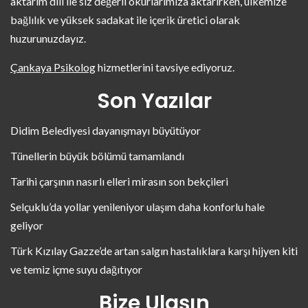
aktarım dili ile siz değerli okurlarımıza aktarırken, ülkemize
bağlılık ve yüksek sadakat ile içerik üretici olarak
huzurunuzdayız.
Çankaya Psikolog
hizmetlerini tavsiye ediyoruz.
Son Yazılar
Didim Belediyesi dayanışmayı büyütüyor
Tünellerin büyük bölümü tamamlandı
Tarihi çarşının nasırlı elleri mirasın son bekçileri
Selçuklu’da yollar yenileniyor ulaşım daha konforlu hale
geliyor
Türk Kızılay Gazze’de artan salgın hastalıklara karşı hijyen kiti
ve temiz içme suyu dağıtıyor
Bize Ulaşın