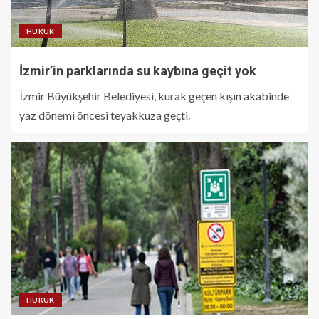
HUKUK
İzmir’in parklarında su kaybına geçit yok
İzmir Büyükşehir Belediyesi, kurak geçen kışın akabinde
yaz dönemi öncesi teyakkuza geçti.
HUKUK