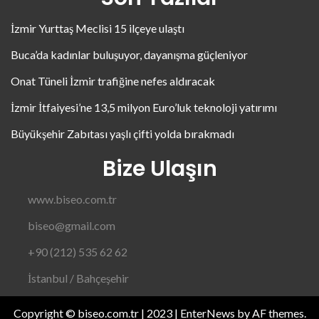
İzmir Yurttaş Meclisi 15 ilçeye ulaştı
Buca’da kadınlar buluşuyor, dayanışma güçleniyor
Onat Tüneli İzmir trafiğine nefes aldıracak
İzmir İtfaiyesi’ne 13,5 milyon Euro’luk teknoloji yatırımı
Büyükşehir Zabıtası yaşlı çifti yolda bırakmadı
Bize Ulaşın
www.biseo.com.tr
biseo@gmail.com
+90 (212) 535 62 62
İstanbul / Bahçeşehir
Copyright © biseo.com.tr | 2023
|
EnterNews
by AF themes.