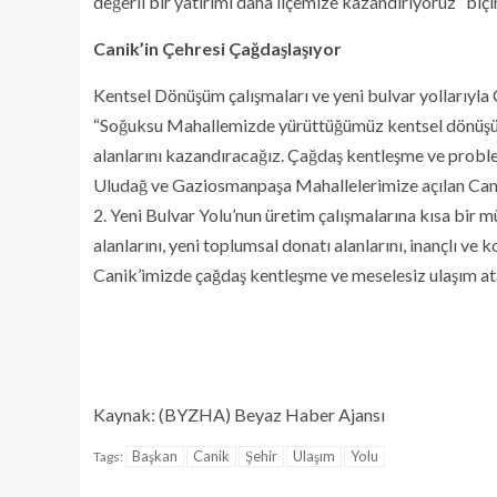
değerli bir yatırımı daha ilçemize kazandırıyoruz” biç
Canik’in Çehresi Çağdaşlaşıyor
Kentsel Dönüşüm çalışmaları ve yeni bulvar yollarıyla C
“Soğuksu Mahallemizde yürüttüğümüz kentsel dönüşüm 
alanlarını kazandıracağız. Çağdaş kentleşme ve proble
Uludağ ve Gaziosmanpaşa Mahallelerimize açılan Cani
2. Yeni Bulvar Yolu’nun üretim çalışmalarına kısa bir 
alanlarını, yeni toplumsal donatı alanlarını, inançlı v
Canik’imizde çağdaş kentleşme ve meselesiz ulaşım ata
Kaynak: (BYZHA) Beyaz Haber Ajansı
Başkan
Canik
Şehir
Ulaşım
Yolu
Tags: