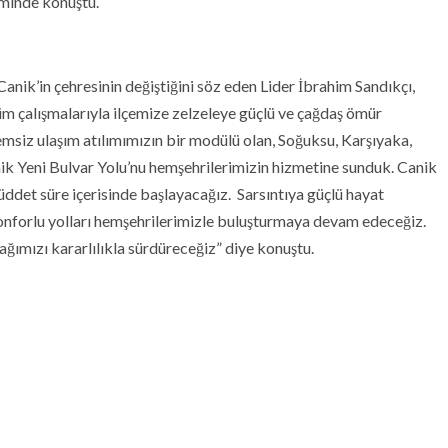
iminde konuştu.
anik’in çehresinin değiştiğini söz eden Lider İbrahim Sandıkçı,
çalışmalarıyla ilçemize zelzeleye güçlü ve çağdaş ömür
msiz ulaşım atılımımızın bir modülü olan, Soğuksu, Karşıyaka,
k Yeni Bulvar Yolu’nu hemşehrilerimizin hizmetine sunduk. Canik
müddet süre içerisinde başlayacağız. Sarsıntıya güçlü hayat
e konforlu yolları hemşehrilerimizle buluşturmaya devam edeceğiz.
ğımızı kararlılıkla sürdüreceğiz” diye konuştu.