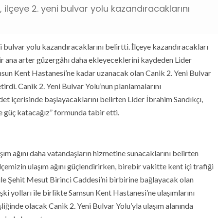
 ilçeye 2. yeni bulvar yolu kazandıracaklarını
 bulvar yolu kazandıracaklarını belirtti. İlçeye kazandıracakları
 bir ana arter güzergâhı daha ekleyeceklerini kaydeden Lider
Samsun Kent Hastanesi’ne kadar uzanacak olan Canik 2. Yeni Bulvar
etirdi. Canik 2. Yeni Bulvar Yolu’nun planlamalarını
et içerisinde başlayacaklarını belirten Lider İbrahim Sandıkçı,
ne güç katacağız” formunda tabir etti.
laşım ağını daha vatandaşların hizmetine sunacaklarını belirten
çemizin ulaşım ağını güçlendirirken, birebir vakitte kent içi trafiği
ile Şehit Mesut Birinci Caddesi’ni birbirine bağlayacak olan
işki yolları ile birlikte Samsun Kent Hastanesi’ne ulaşımlarını
liğinde olacak Canik 2. Yeni Bulvar Yolu’yla ulaşım alanında