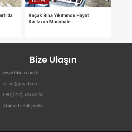
TÜRKIYE
rlı’da
Kaçak Bina Yıkımında Hayat
Kurtaran Müdahale
Bize Ulaşın
www.biseo.com.tr
biseo@gmail.com
+90 (212) 535 62 62
İstanbul / Bahçeşehir