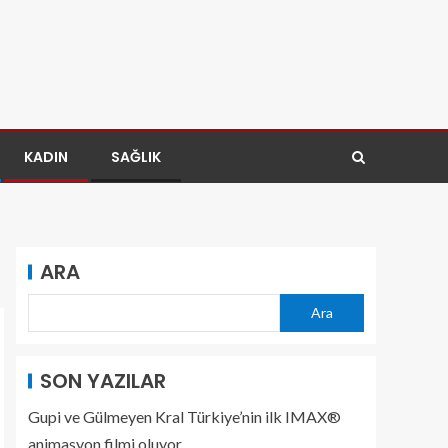
KADIN
SAĞLIK
ARA
Ara
SON YAZILAR
Gupi ve Gülmeyen Kral Türkiye’nin ilk IMAX®
animasyon filmi oluyor