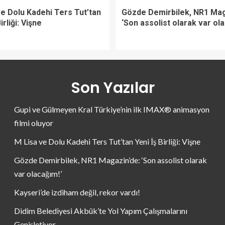
ve Dolu Kadehi Ters Tut’tan
Gözde Demirbilek, NR1 Mag
irliği: Vişne
‘Son assolist olarak var ol
Son Yazılar
Gupi ve Gülmeyen Kral Türkiye’nin ilk IMAX® animasyon
filmi oluyor
M Lisa ve Dolu Kadehi Ters Tut’tan Yeni İş Birliği: Vişne
Gözde Demirbilek, NR1 Magazin’de: ‘Son assolist olarak
var olacağım!’
Kayseri’de izdiham değil, rekor vardı!
Didim Belediyesi Akbük’te Yol Yapım Çalışmalarını
Genişletiyor