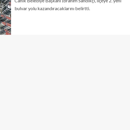
Canik Belediye Başkanı İbrahim Sandıkçı, ilçeye 2. yeni
bulvar yolu kazandıracaklarını belirtti.