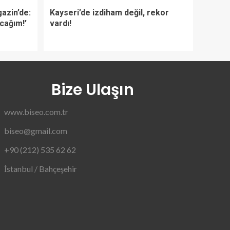
azin’de:
Kayseri’de izdiham değil, rekor
acağım!’
vardı!
Bize Ulaşın
www.biseo.com.tr
biseo@gmail.com
+90 (212) 535 62 62
İstanbul / Bahçeşehir