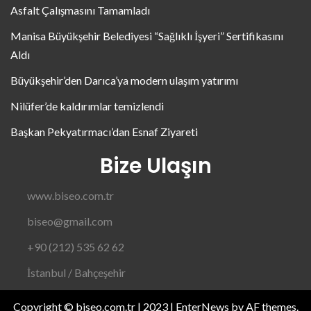
Asfalt Çalışmasını Tamamladı
Manisa Büyükşehir Belediyesi “Sağlıklı İşyeri” Sertifikasını
Aldı
Büyükşehir’den Darıca’ya modern ulaşım yatırımı
Nilüfer’de kaldırımlar temizlendi
Başkan Pekyatırmacı’dan Esnaf Ziyareti
Bize Ulaşın
www.biseo.com.tr
biseo@gmail.com
+90 (212) 535 62 62
İstanbul / Bahçeşehir
Copyright © biseo.com.tr | 2023
|
EnterNews
by AF themes.