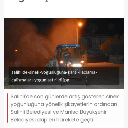
salihlide-sinek-yogunluguna-karsi-ilaclama-
calismalari-yogunlastirildi.jpg
Salihli’de son günlerde artış gösteren sinek
yoğunluğuna yönelik şikayetlerin ardından
Salihli Belediyesi ve Manisa Büyükşehir
Belediyesi ekipleri harekete geçti.